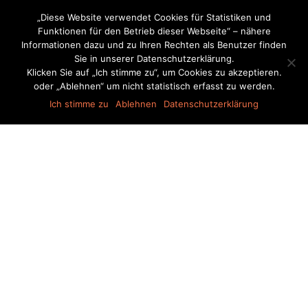
„Diese Website verwendet Cookies für Statistiken und
Funktionen für den Betrieb dieser Webseite“ – nähere
Informationen dazu und zu Ihren Rechten als Benutzer finden
Sie in unserer Datenschutzerklärung.
Klicken Sie auf „Ich stimme zu“, um Cookies zu akzeptieren.
oder „Ablehnen“ um nicht statistisch erfasst zu werden.
Ich stimme zu
Ablehnen
Datenschutzerklärung
Bartsch & Loßner GmbH
Dachbeschichtung
Dachreinigung